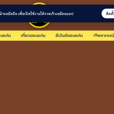
ขอนแก่นลิงก์
่หน้าจอมือถือ เพื่อเปิดใช้งานได้รวดเร็วเหมือนแอป
ติดตั
นแก่น
เที่ยวขอนแก่น
อีเว้นต์ขอนแก่น
⛅พยากรณ์