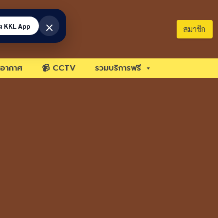
×
้ง KKL App
สมาชิก
อากาศ
📹 CCTV
รวมบริการฟรี