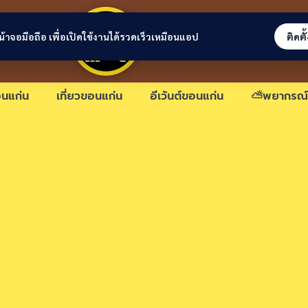
ขอนแก่นลิงก์
่หน้าจอมือถือ เพื่อเปิดใช้งานได้รวดเร็วเหมือนแอป
ติดตั
นแก่น
เที่ยวขอนแก่น
อีเว้นต์ขอนแก่น
⛅พยากรณ์