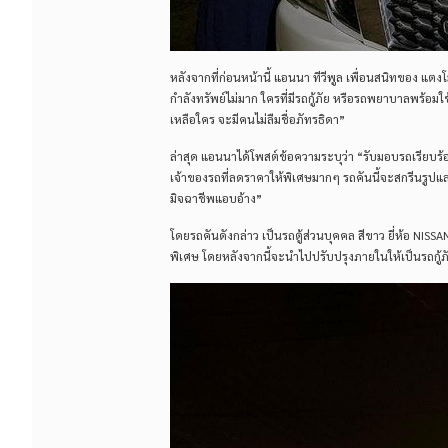
หลังจากที่ก่อนหน้านี้ แอนนา ทีวีพูล เพื่อนสนิทของ แ
กำลังทรัพย์ไม่มาก ใครที่มีรถกู้ภัย หรือรถพยาบาลพร้อม
เหลือใคร จะมีคนไม่ลืมชื่อภัทรธิดา”
ล่าสุด แอนนาได้โพสต์ข้อความระบุว่า “รับมอบรถเรียบร้อย
เจ้าของรถที่ลดราคาให้พิเศษมากๆ รถคันนี้จะสกรีนรูป
มิจฉาชีพแอบอ้าง”
โดยรถคันดังกล่าว เป็นรถตู้ส่วนบุคคล สีขาว ยี่ห้อ NI
พิเศษ โดยหลังจากนี้จะนำไปปรับปรุงภายในให้เป็นรถกู้ภั