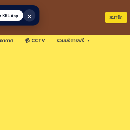
×
้ง KKL App
สมาชิก
อากาศ
📹 CCTV
รวมบริการฟรี