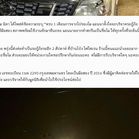
ตงโม นิดา ได้โพสต์ข้อความระบุ “ครบ 1 เดือนการจากไปของโม แอนนาตั้งใจจะบริจาครถกู้ภัย 
ใช้มือสอง สภาพพร้อมใช้งานทักมาทีนะคะ แอนนาอยากทำสกรีนเป็นชื่อโม ให้ทุกครั้งที่รถคันน
 พรุ่งนี้ส่งต่อทำเป็นรถกู้ภัยรออีก 2 สัปดาห์ ที่บ้านโป่ง ไฟไซเรน ร้านนี้คนแนะนำเยอะมา
และชื่อโม ส่วนจะมอบให้หน่วยงานใดขอปรึกษากันก่อนนะคะ #ไม่มีการรับบริจาคใดๆ นะคะเพ
SSAN เลขทะเบียน 1นค 2290 กรุงเทพมหานคร โดยเป็นมือสอง ปี 2016 ซึ่งมีผู้มาติดต่อขายให้
ย และบริจาคให้กับมูลนิธิเพื่อนำไปใช้ประโยชน์ต่อไป