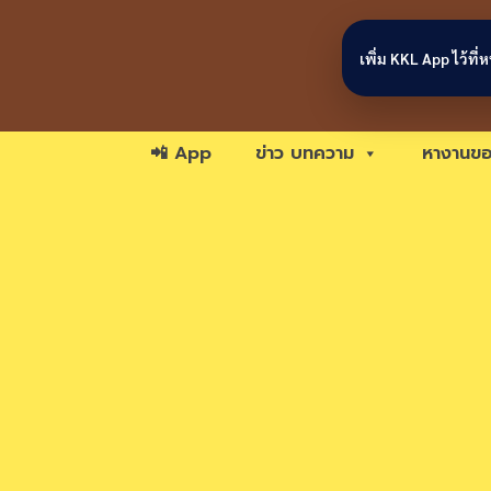
Skip to content
เพิ่ม KKL App ไว้ที
📲 App
ข่าว บทความ
หางานขอ