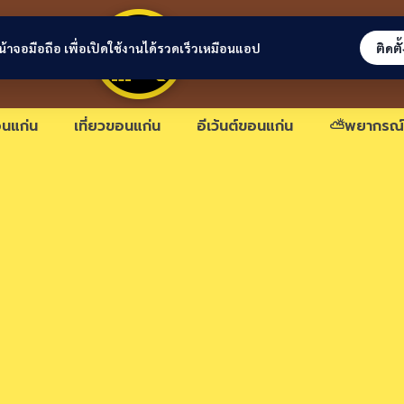
ขอนแก่นลิงก์
่หน้าจอมือถือ เพื่อเปิดใช้งานได้รวดเร็วเหมือนแอป
ติดตั
นแก่น
เที่ยวขอนแก่น
อีเว้นต์ขอนแก่น
⛅พยากรณ์