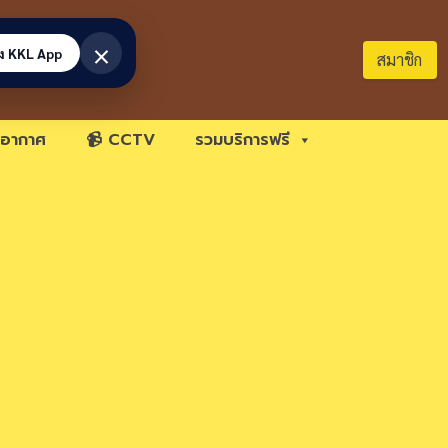
×
้ง KKL App
สมาชิก
อากาศ
📹 CCTV
รวมบริการฟรี