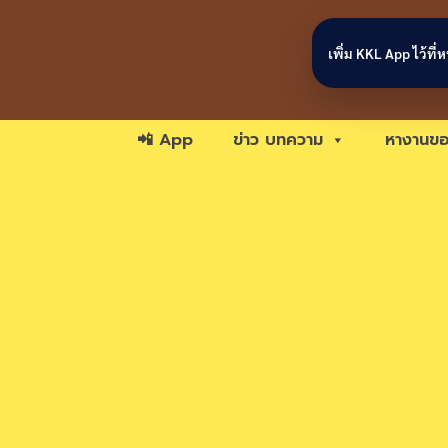
Skip to content
เพิ่ม KKL App ไว้ที
📲 App
ข่าว บทความ
หางานขอ