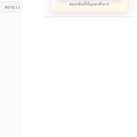
ตอบกลับเร็วในเวลาทำการ
#878113