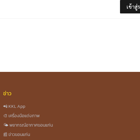
เข้าสู
ข่าว
📲 KKL App
🎨 เครื่องมือแต่งภาพ
🌤️ พยากรณ์อากาศขอนแก่น
📰 ข่าวขอนแก่น