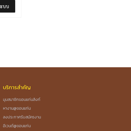
่ระบบ
บริการสำคัญ
มุมสมาชิกขอนแก่นลิงก์
หางาน@ขอนแก่น
ลงประกาศรับสมัครงาน
อีเวนต์@ขอนแก่น