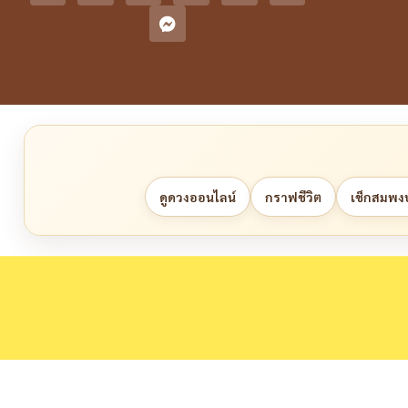
ดูดวงออนไลน์
กราฟชีวิต
เช็กสมพงษ์