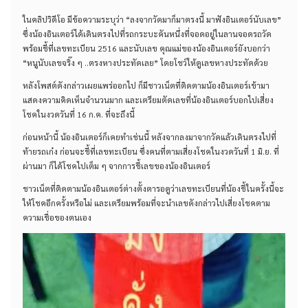
ในคลิปวิดีโอ มีข้อความระบุว่า “ลงจากวัดมาก็มาตรงนี้ มาฟังอินเตอร์นับเลข”
ซึ่งน้องอินเตอร์ได้เดินตรงไปที่รถกระบะคันหนึ่งที่จอดอยู่ในลานจอดรถวัด
พร้อมชี้ที่เลขทะเบียน 2516 และนับเลข คุณแม่ของน้องอินเตอร์ยังบอกว่า
“หนูนับเลขจริ๊ง ๆ ..ตรงหางประทัดเลย” โดยโชว์ให้ดูเลขหางประทัดด้วย
หลังโพสต์ดังกล่าวเผยแพร่ออกไป ก็มีชาวเน็ตที่ติดตามน้องอินเตอร์เข้ามา
แสดงความคิดเห็นจำนวนมาก และเตรียมตัดเลขที่น้องอินเตอร์บอกไปเสี่ยง
โชคในงวดวันที่ 16 ก.ค. ที่จะถึงนี้
ก่อนหน้านี้ น้องอินเตอร์ก็เคยทำเช่นนี้ หลังจากลงมาจากวัดแล้วเดินตรงไปที่
ท้ายรถเก๋ง ก่อนจะชี้ที่เลขทะเบียน ซึ่งคนที่ตามเสี่ยงโชคในงวดวันที่ 1 มิ.ย. ที่
ผ่านมา ก็ได้โชคไปเต็ม ๆ จากการชี้เลขของน้องอินเตอร์
ชาวเน็ตที่ติดตามน้องอินเตอร์ต่างตั้งตารอดูว่าเลขทะเบียนที่น้องชี้ในครั้งนี้จะ
ให้โชคอีกครั้งหรือไม่ และเตรียมพร้อมที่จะนำเลขดังกล่าวไปเสี่ยงโชคตาม
ความเชื่อของตนเอง