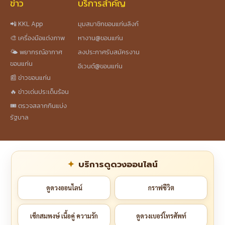
ข่าว
บริการสำคัญ
📲 KKL App
มุมสมาชิกขอนแก่นลิงก์
🎨 เครื่องมือแต่งภาพ
หางาน@ขอนแก่น
🌤️ พยากรณ์อากาศ
ลงประกาศรับสมัครงาน
ขอนแก่น
อีเวนต์@ขอนแก่น
📰 ข่าวขอนแก่น
🔥 ข่าวเด่นประเด็นร้อน
🎟️ ตรวจสลากกินแบ่ง
รัฐบาล
บริการดูดวงออนไลน์
ดูดวงออนไลน์
กราฟชีวิต
เช็กสมพงษ์ เนื้อคู่ ความรัก
ดูดวงเบอร์โทรศัพท์