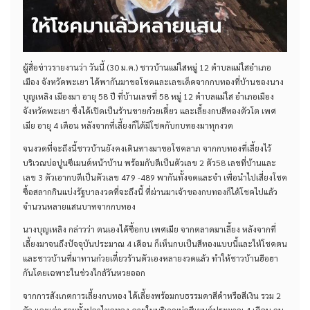
ผู้สื่อข่าวรายงานว่า วันนี้ (30 ม.ค.) ชาวบ้านแม่ใสหมู่ 12 ตำบลแม่ใสอำเภอ
เมือง จังหวัดพะเยา ได้พากันมาขอโชคและเลขเด็ดจากกบทองที่บ้านของนาง
บุญเหลิง เมืองมา อายุ 58 ปี ที่บ้านเลขที่ 58 หมู่ 12 ตำบลแม่ใส อำเภอเมือง
จังหวัดพะเยา ซึ่งได้เปิดเป็นร้านขายก๋วยเตี๋ยว และเลี้ยงกบสีทองตัวโต เพศ
เมีย อายุ 4 เดือน หลังจากที่เลี้ยงก็ได้มีโชคกับกบทองมาทุกงวด
จนงวดที่จะถึงนี้ชาวบ้านยังคงเดินทางมาขอโชคลาภ จากกบทองที่เลี้ยงไว้
บริเวณบ่อปูนซีเมนต์หน้าบ้าน พร้อมกับตีเป็นตัวเลข 2 ตัว58 เลขที่บ้านและ
เลข 3 ตัวเอากบตีเป็นตัวเลข 479 -489 พากันทั้งจดและจำ เพื่อนำไปเสี่ยงโชค
ซื้อสลากกินแบ่งรัฐบาลงวดที่จะถึงนี้ ที่ผ่านมาเจ้าของกบทองก็ได้โชคไปแล้ว
จำนวนหลายแสนบาทจากกบทอง
นางบุญเหลิง กล่าวว่า ตนเองได้ซื้อกบ เพศเมีย จากตลาดมาเลี้ยง หลังจากที่
เลี้ยงมาจนถึงปัจจุบันประมาณ 4 เดือน ก็เห็นกบเป็นสีทองแบบนี้และให้โชคตน
และชาวบ้านที่มาทานก๋วยเตี๋ยวร้านตัวเองหลายงวดแล้ว ทำให้ชาวบ้านฮือฮา
กันโดยเฉพาะในช่วงใกล้วันหวยออก
จากการสังเกตการเลี้ยงกบทอง ได้เลี้ยงพร้อมกบธรรมดาสีดำหรือสีเงิน รวม 2