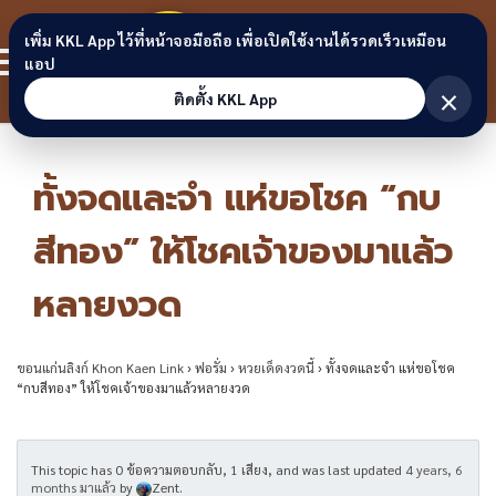
Skip to content
ขอนแก่น
เพิ่ม KKL App ไว้ที่หน้าจอมือถือ เพื่อเปิดใช้งานได้รวดเร็วเหมือน
สมาชิก
แอป
ลิงก์
×
ติดตั้ง KKL App
ทั้งจดและจำ แห่ขอโชค “กบ
สีทอง” ให้โชคเจ้าของมาแล้ว
หลายงวด
ขอนแก่นลิงก์ Khon Kaen Link
›
ฟอรั่ม
›
หวยเด็ดงวดนี้
›
ทั้งจดและจำ แห่ขอโชค
“กบสีทอง” ให้โชคเจ้าของมาแล้วหลายงวด
This topic has 0 ข้อความตอบกลับ, 1 เสียง, and was last updated
4 years, 6
months มาแล้ว
by
Zent
.