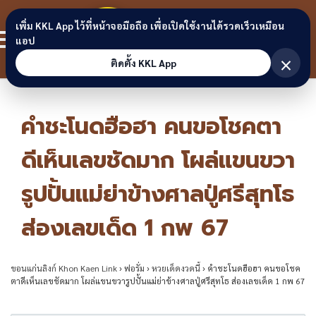
Skip to content
ขอนแก่น
เพิ่ม KKL App ไว้ที่หน้าจอมือถือ เพื่อเปิดใช้งานได้รวดเร็วเหมือน
สมาชิก
แอป
ลิงก์
×
ติดตั้ง KKL App
คำชะโนดฮือฮา คนขอโชคตา
ดีเห็นเลขชัดมาก โผล่แขนขวา
รูปปั้นแม่ย่าข้างศาลปู่ศรีสุทโธ
ส่องเลขเด็ด 1 กพ 67
ขอนแก่นลิงก์ Khon Kaen Link
›
ฟอรั่ม
›
หวยเด็ดงวดนี้
›
คำชะโนดฮือฮา คนขอโชค
ตาดีเห็นเลขชัดมาก โผล่แขนขวารูปปั้นแม่ย่าข้างศาลปู่ศรีสุทโธ ส่องเลขเด็ด 1 กพ 67