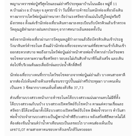
พญานาคราชพ่อปู่ศรีสุทโธและแม่ย่าศรีประทุมมาบ้านโนนเมือง หมู่ที่ 11
ต.บ้านม่วง อ.บ้านดุง จ.อุดรธานี ว่า วันนี้ที่เกาะคำชะโนดนักท่องเที่ยวยังเดิน
ทางมากราบไหว้พ่อปู่แม่ย่าหนาตา ถือว่าแรงศรัทธายังแน่นในปีงูใหญ่หรือปี
มังกรทอง ตั้งแต่เช้านักท่องเที่ยวเดินทางมาลงทะเบียนรับบัตรคิวแล้วเข้าตรวจ
วัดอุณภูมิท่ามกลางฝนตกปรอยๆ อากาศหนาวเย็นตลอดทั้งวัน
หลังจากนักท่องเที่ยวผ่านการวัดอุณหภูมิร่างกายแล้วถือบัตรคิวเดินเข้าประตู
วังนาคินทร์คำชะโนด ถึงแม้ว่านักท่องเที่ยวจะหนาตาแต่ที่สะพานเข้าก็เดินเข้า
ออกสะดวกสบาย พอถึงลานไหว้พ่อปู่แม่ย่าหน้าศาลพ่อจ้ำก็พากล่าวไหว้ขอพร
ขอโชคลาภตามความเชื่อศรัทธา รอบละไม่เกินสิบห้านาทีก็แล้วเสร็จ และเดิน
ต่อไปที่บริเวณต้นมะเดื่อยักษ์และบ่อน้ำศักดิ์สิทธิ์
นักท่องเที่ยวบางคนที่กราบไหว้ขอโชคลาภจากพ่อปู่แม่ย่าแล้ว บางคนสายตาดี
มากส่องไปเห็นคล้ายตัวเลขที่แขนขวารูปปั้นแม่ย่าศรีประทุมมา บางคนเห็น
เป็นเลข 3 ชัดมากบางคนเห็นทั้งสองตัวคือ 37,73
ส่วนที่ลานบวงสรวงหน้าเกาะคำชะโนดโต๊ะบวงสรวงแน่นมากแทบไม่มีที่ตั้ง
โต๊ะบวงสรวงแก้บนบ้าง บวงสรวงเปิดทรัพย์รับโชคบ้าง ตามแต่ความเชื่อและ
ศรัทธา มีโต๊ะหนึ่งมาตั้งโต๊ะบวงสรวงเปิดทรัพย์รับโชค มีพ่อจ้ำชวการ คำวันสา
พ่อจ้ำประจำลานบวงสรวงเป็นผู้พานำทำพิธีบวงสรวง หลังเสร็จพิธีพลาดไม่ได้
ต้องส่องขันน้ำมนต์ว่าน้ำตาเทียนจะเป็นเลขอะไร บางคนส่องเห็นเป็น
เลข70,07 ตามสายตาคนชอบหาตัวเลขใกล้วันหวยออก