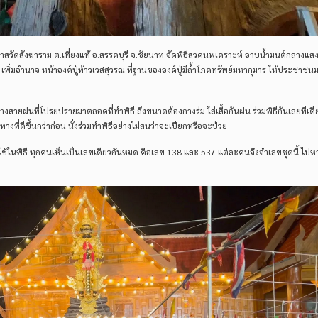
วาสวัดสังฆาราม ต.เที่ยงแท้ อ.สรรคบุรี จ.ชัยนาท จัดพิธีสวดนพเคราะห์ อาบน้ำมนต์กลางแสง
ภ เพิ่มอำนาจ หน้าองค์ปู่ท้าวเวสสุวรณ ที่ฐานขององค์ปู่มีถ้ำโภคทรัพย์มหากุมาร ให้ประชาช
งสายฝนที่โปรยปรายมาตลอดที่ทำพิธี ถึงขนาดต้องกางร่ม ใส่เสื้อกันฝน ร่วมพิธีกันเลยทีเดียว
ที่ดีขึ้นกว่าก่อน นั่งร่วมทำพิธีอย่างไม่สนว่าจะเปียกหรือจะป่วย
ที่ใช้ในพิธี ทุกคนเห็นเป็นเลขเดียวกันหมด คือเลข 138 และ 537 แต่ละคนจึงจำเลขชุดนี้ ไปห