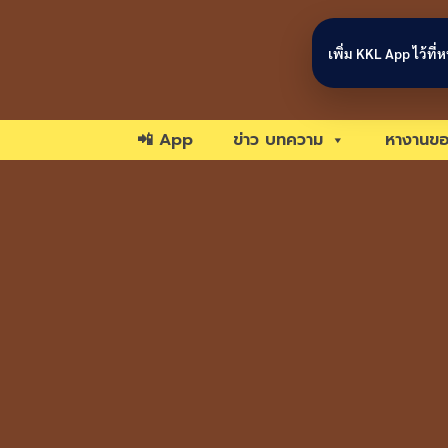
Skip to content
เพิ่ม KKL App ไว้ที
📲 App
ข่าว บทความ
หางานขอ