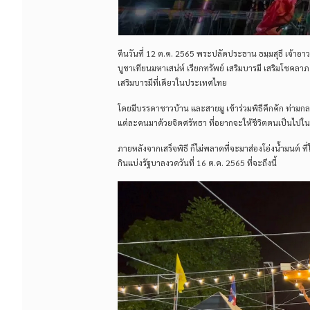
คืนวันที่ 12 ต.ค. 2565 พระปลัดประธาน ธมฺมสุธี เจ้าอา
บูชาเทียนมหาเสน่ห์ เรียกทรัพย์ เสริมบารมี เสริมโชคลา
เสริมบารมีที่เดียวในประเทศไทย
โดยมีบรรดาชาวบ้าน และสายมู เข้าร่วมพิธีคึกคัก ท่ามกลา
แต่ละคนมาด้วยจิตศรัทธา ที่อยากจะให้ชีวิตตนเป็นไปในทาง
ภายหลังจากเสร็จพิธี ก็ไม่พลาดที่จะมาส่องโอ่งน้ำมนต์ 
กินแบ่งรัฐบาลงวดวันที่ 16 ต.ค. 2565 ที่จะถึงนี้