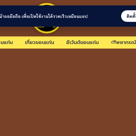
ขอนแก่นลิงก์
่หน้าจอมือถือ เพื่อเปิดใช้งานได้รวดเร็วเหมือนแอป
ติดตั
นแก่น
เที่ยวขอนแก่น
อีเว้นต์ขอนแก่น
⛅พยากรณ์