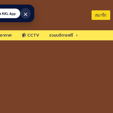
×
้ง KKL App
สมาชิก
อากาศ
📹 CCTV
รวมบริการฟรี