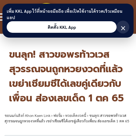
Skip to content
ขอนแก่น
เพิ่ม KKL App ไว้ที่หน้าจอมือถือ เพื่อเปิดใช้งานได้รวดเร็วเหมือน
สมาชิก
แอป
ลิงก์
×
ติดตั้ง KKL App
ขนลุก! สาวขอพรท้าวเวส
สุวรรณจนถูกหวยงวดที่แล้ว
เขย่าเซียมซีได้เลขคู่เดียวกับ
เพื่อน ส่องเลขเด็ด 1 ตค 65
ขอนแก่นลิงก์ Khon Kaen Link
›
ฟอรั่ม
›
หวยเด็ดงวดนี้
›
ขนลุก! สาวขอพรท้าวเวส
สุวรรณจนถูกหวยงวดที่แล้ว เขย่าเซียมซีได้เลขคู่เดียวกับเพื่อน ส่องเลขเด็ด 1 ตค 65