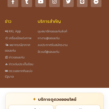
ข่าว
บริการสำคัญ
📲 KKL App
มุมสมาชิกขอนแก่นลิงก์
🎨 เครื่องมือแต่งภาพ
หางาน@ขอนแก่น
🌤️ พยากรณ์อากาศ
ลงประกาศรับสมัครงาน
ขอนแก่น
อีเวนต์@ขอนแก่น
📰 ข่าวขอนแก่น
🔥 ข่าวเด่นประเด็นร้อน
🎟️ ตรวจสลากกินแบ่ง
รัฐบาล
บริการดูดวงออนไลน์