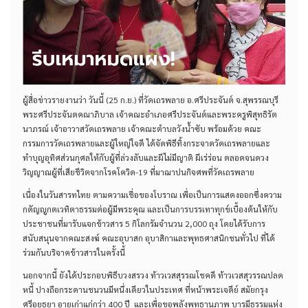
ผู้สื่อข่าวรายงานว่า วันนี้ (25 ก.ย.) ที่วัดเถรพลาย อ.ศรีประจันต์ จ.สุพรรณบุรี
พระศรีประจันตคณาภิบาล เจ้าคณะอำเภอศรีประจันต์และพระครูพิสุทธิรัต
นาภรณ์ เจ้าอาวาสวัดเถรพลาย เจ้าคณะตำบลวังน้ำซับ พร้อมด้วย คณะ
กรรมการวัดเถรพลายและผู้ใหญ่ใจดี ได้จัดพิธีทิ้งกระจาดวัดเถรพลายและ
ทำบุญอุทิศส่วนกุศลให้กับผู้ที่ล่วงลับและผีไม่มีญาติ ผีเร่ร่อน ตลอดจนดวง
วิญญาณผู้ที่เสียชีวิตจากโรคโควิด-19 ที่มาฌาปนกิจศพที่วัดเถรพลาย
เนื่องในวันสารทไทย ตามความเชื่อของโบราณ เพื่อเป็นการแสดงออกซึ่งความ
กตัญญูกตเวทิตาธรรมต่อผู้มีพระคุณ และเป็นการบรรเทาทุกข์เบื้องต้นให้กับ
ประชาชนที่มารับแจกข้าวสาร 5 กิโลกรัมจำนวน 2,000 ถุง โดยได้รับการ
สนับสนุนจากคณะสงฆ์ คณะอุบาสก อุบาสิกาและพุทธศาสนิกชนทั่วไป ที่ได้
ร่วมกันบริจาคข้าวสารในครั้งนี้
นอกจากนี้ ยังได้ประกอบพิธีบวงสรวง ท้าวเวสสุรรณโชคดี ท้าวเวสสุวรรณปลด
หนี้ ปางถือกระดานชนวนมีหนึ่งเดียวในประเทศ ที่หน้าพระเจดีย์ สมัยกรุง
ศรีอยุธยา อายุเก่าแก่กว่า 400 ปี และเพื่อขอพลังพุทธานุภาพ บารมีธรรมแห่ง