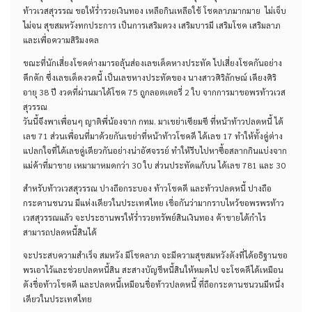
ท้าวเวสสุวรรณ ขอให้ร่ำรวยเงินทอง เหลือกินเหลือใช้ โชคลาภมากมาย ไม่เจ็บ
ไม่จน สุขสมหวังทกประการ เป็นการเสริมดวง เสริมบารมี เสริมโชค เสริมลาภ
และเพื่อความสิริมงคล
ขณะที่นักเสี่ยงโชคต่างมารอลุ้นส่องเลขเด็ดหางประทัด ไปเสี่ยงโชคกันอย่าง
คึกคัก ซึ่งเลขเด็ดงวดนี้ เป็นเลขหางประทัดของ นางสาวศิริลักษณ์ เคียงศิริ
อายุ 38 ปี งวดที่ผ่านมาได้โชค 75 ถูกลอตเตอรี่ 2 ใบ จากการมาขอพรท้าวเวส
สุวรรณ
วันนี้จึงพาเพื่อนๆ ญาติพี่น้องจาก กทม. มาเขย่าเซียมซี ที่หน้าท้าวปลดหนี้ ได้
เลข 71 ส่วนเพื่อนที่มาด้วยกันเขย่าที่หน้าท้าวโชคดี ได้เลข 17 ทำให้ทั้งคู่ต่าง
แปลกใจที่ได้เลขคู่เดียวกันอย่างน่าอัศจรรย์ ทำให้รีบไปหาซื้อสลากกินแบ่งจาก
แม่ค้าที่มาขาย เหมามาหมดกว่า 30 ใบ ส่วนประทัดแก้บน ได้เลข 781 และ 30
สำหรับท้าวเวสสุวรรณ ปางถือกระบอง ท้าวโชคดี และท้าวปลดหนี้ ปางถือ
กระดานชนวน มีแห่งเดียวในประเทศไทย เชื่อกันว่ามากราบไหว้ขอพรพรท้าว
เวสสุวรรณแล้ว จะประธานพรให้ร่ำรวยทรัพย์สินเงินทอง ค้าขายได้กำไร
สามารถปลดหนี้สินได้
จะประสบความสำเร็จ สมหวัง มีโชคลาภ จะมีความสุขสมหวังดังที่ได้อธิฐานขอ
พรเอาไว้และช่วยปลดหนี้สิน สะสางบัญชีหนี้สินให้หมดไป จะโชคดีได้เหมือน
ดังชื่อท้าวโชคดี และปลดหนี้เหมือนชื่อท้าวปลดหนี้ ที่ถือกระดานชนวนมีหนึ่ง
เดียวในประเทศไทย