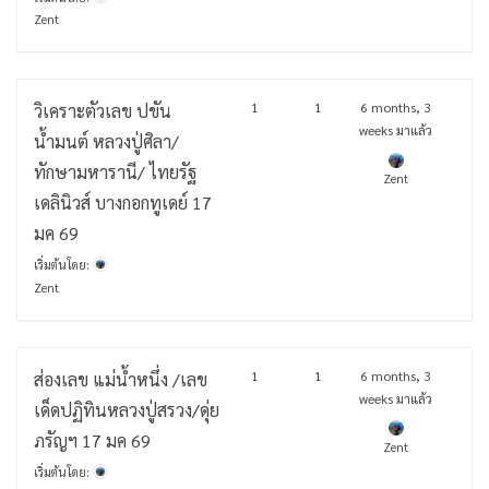
Zent
1
1
6 months, 3
วิเคราะตัวเลข ปขัน
weeks มาแล้ว
น้ำมนต์ หลวงปู่ศิลา/
ทักษามหารานี/ ไทยรัฐ
Zent
เดลินิวส์ บางกอกทูเดย์ 17
มค 69
เริ่มต้นโดย:
Zent
1
1
6 months, 3
ส่องเลข แม่น้ำหนึ่ง /เลข
weeks มาแล้ว
เด็ดปฏิทินหลวงปู่สรวง/ดุ่ย
ภรัญฯ 17 มค 69
Zent
เริ่มต้นโดย: