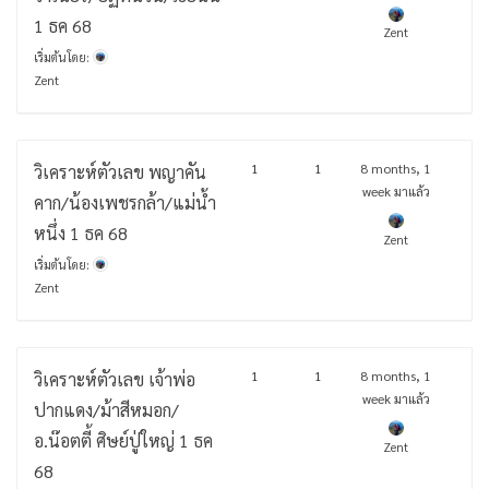
1 ธค 68
Zent
เริ่มต้นโดย:
Zent
1
1
8 months, 1
วิเคราะห์ตัวเลข พญาคัน
week มาแล้ว
คาก/น้องเพชรกล้า/แม่น้ำ
หนึ่ง 1 ธค 68
Zent
เริ่มต้นโดย:
Zent
1
1
8 months, 1
วิเคราะห์ตัวเลข เจ้าพ่อ
week มาแล้ว
ปากแดง/ม้าสีหมอก/
อ.น๊อตตี้ ศิษย์ปู่ใหญ่ 1 ธค
Zent
68