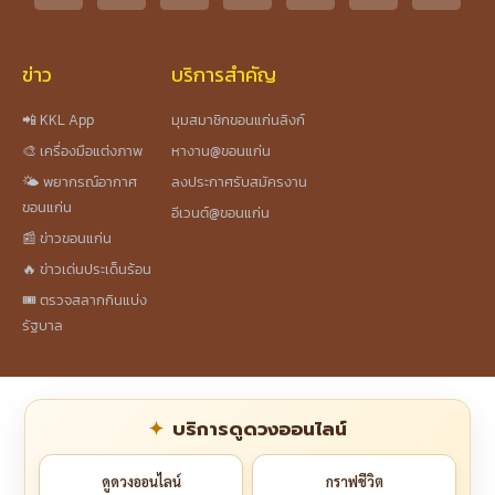
ข่าว
บริการสำคัญ
📲 KKL App
มุมสมาชิกขอนแก่นลิงก์
🎨 เครื่องมือแต่งภาพ
หางาน@ขอนแก่น
🌤️ พยากรณ์อากาศ
ลงประกาศรับสมัครงาน
ขอนแก่น
อีเวนต์@ขอนแก่น
📰 ข่าวขอนแก่น
🔥 ข่าวเด่นประเด็นร้อน
🎟️ ตรวจสลากกินแบ่ง
รัฐบาล
บริการดูดวงออนไลน์
ดูดวงออนไลน์
กราฟชีวิต