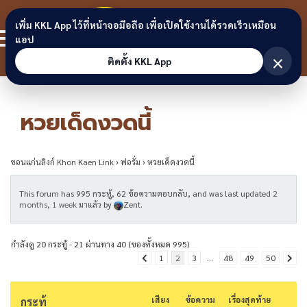
Skip to content
ขอนแก่น
เพิ่ม KKL App ไว้ที่หน้าจอมือถือ เพื่อเปิดใช้งานได้รวดเร็วเหมือน
สมาชิก
แอป
ลิงก์
×
ติดตั้ง KKL App
หวยเด็ดงวดนี้
ขอนแก่นลิงก์ Khon Kaen Link
›
ฟอรั่ม
›
หวยเด็ดงวดนี้
This forum has 995 กระทู้, 62 ข้อความตอบกลับ, and was last updated
2
months, 1 week มาแล้ว
by
Zent
.
กำลังดู 20 กระทู้ - 21 ผ่านทาง 40 (ของทั้งหมด 995)
1
2
3
…
48
49
50
เสียง
ข้อความ
เรื่องสุดท้าย
กระทู้