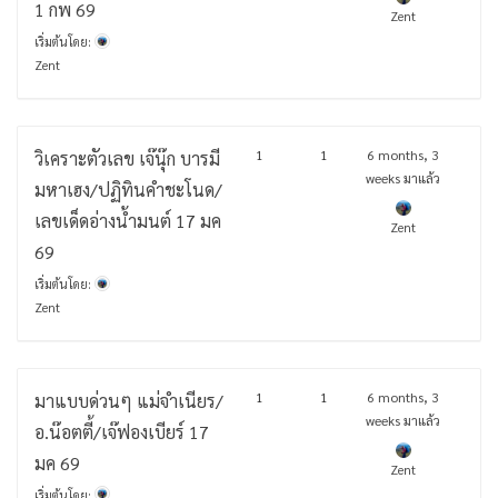
1 กพ 69
Zent
เริ่มต้นโดย:
Zent
1
1
6 months, 3
วิเคราะตัวเลข เจ๊นุ๊ก บารมี
weeks มาแล้ว
มหาเฮง/ปฏิทินคำชะโนด/
เลขเด็ดอ่างน้ำมนต์ 17 มค
Zent
69
เริ่มต้นโดย:
Zent
1
1
6 months, 3
มาแบบด่วนๆ แม่จำเนียร/
weeks มาแล้ว
อ.น๊อตตี้/เจ๊ฟองเบียร์ 17
มค 69
Zent
เริ่มต้นโดย: