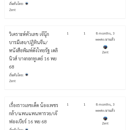
เริ่มต้นโดย:
Zent
1
1
8 months, 3
วิเคราะห์ตัวเลข เจ๊นุ๊ก
weeks มาแล้ว
บารมีเฮง/ปฏิทินจีน/
หนังสือพิมพ์ดังไทยรัฐ เดลิ
Zent
นิวส์ บางกอกทูเดย์ 16 พย
68
เริ่มต้นโดย:
Zent
1
1
8 months, 3
เรื่องราวเลขเด็ด น้องเพชร
weeks มาแล้ว
กล้า/แพนแพนพารวย/เจ๊
ฟองเบียร์ 16 พย 68
Zent
เริ่มต้นโดย: