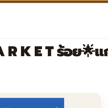
 R K E T ร้อย🌟แ