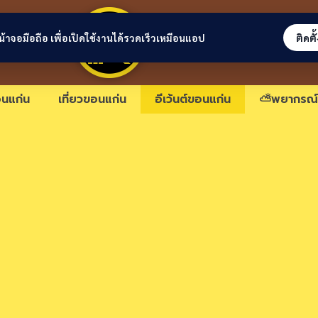
ขอนแก่นลิงก์
่หน้าจอมือถือ เพื่อเปิดใช้งานได้รวดเร็วเหมือนแอป
ติดตั
นแก่น
เที่ยวขอนแก่น
อีเว้นต์ขอนแก่น
⛅พยากรณ์