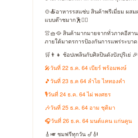
🍲🍝อาหารรสแซ่บ สินค้าพรีเมี่ยม ผสม
แบบต๊าชมาก🕺🧚‍♀
👚🧺🥘 สินค้ามากมายจากทั่วภาคอีสานกว
ภายใต้มาตรการป้องกันการแพร่ระบาด 
🛒👨👧 ช้อปเพลินกับศิลปินดังปังปุริเย่ 🎉
🎤วันที่ 22 ธ.ค. 64 เบียร์ พร้อมพงษ์
🎵วันที่ 23 ธ.ค 64 ลำไย ไหทองคำ
🎙️วันที่ 24 ธ.ค. 64 ไผ่ พงศธร
🎶วันที่ 25 ธ.ค. 64 อาม ชุติมา
🎧วันที่ 26 ธ.ค. 64 มนต์แคน แก่นคูน
🎸🎺 ชมฟรีทุกวัน 🎷🎻