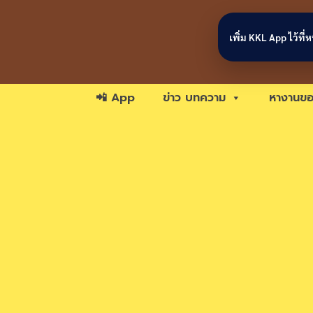
Skip to content
เพิ่ม KKL App ไว้ที
📲 App
ข่าว บทความ
หางานขอ