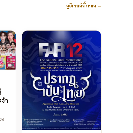
ดูอีเวนต์ทั้งหมด
→
่
ะจำ
026