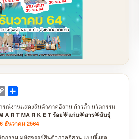
mail
Copy
Share
Link
ฏการณ์งานแสดงสินค้าภาคอีสาน ก้าวล้ำ นวัตกรรม
M A R T MA R K E T ร้อย🌟แก่น🌟สาร🌟สินธุ์
26 ธันวาคม 2564
นวัตกรรม มหัศจรรย์สินค้าภาคอีสาน แบบจึ้งสุด