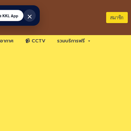
×
้ง KKL App
สมาชิก
อากาศ
📹 CCTV
รวมบริการฟรี