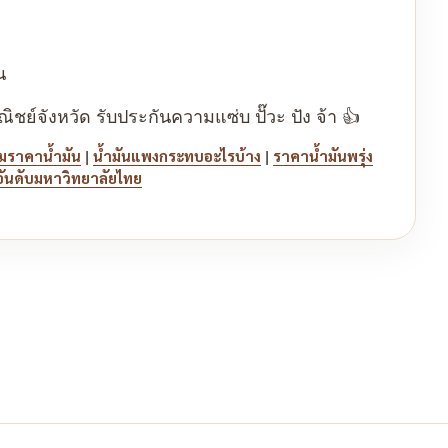
น
ย์จังหวัด รับประกันความแซ่บ ปั๊วะ ปัง จ้า 👍
|
|
มราคาน้ำมัน
น้ำมันแพงกระทบอะไรบ้าง
ราคาน้ำมันพรุ่ง
อันดับมหาวิทยาลัยไทย