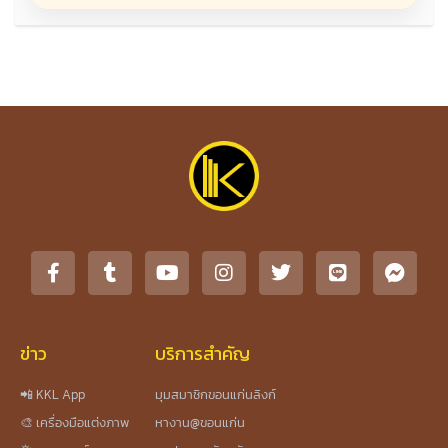
ข่าว
บริการสำคัญ
📲 KKL App
มุมสมาชิกขอนแก่นลิงก์
🎨 เครื่องมือแต่งภาพ
หางาน@ขอนแก่น