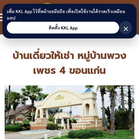
Skip to content
ขอนแก่น
เพิ่ม KKL App ไว้ที่หน้าจอมือถือ เพื่อเปิดใช้งานได้รวดเร็วเหมือน
สมาชิก
แอป
ลิงก์
×
ติดตั้ง KKL App
บ้านเดี่ยวให้เช่า หมู่บ้านพวง
เพชร 4 ขอนแก่น