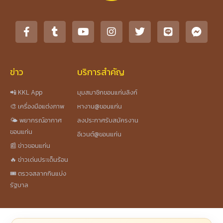
ข่าว
บริการสำคัญ
📲 KKL App
มุมสมาชิกขอนแก่นลิงก์
🎨 เครื่องมือแต่งภาพ
หางาน@ขอนแก่น
🌤️ พยากรณ์อากาศ
ลงประกาศรับสมัครงาน
ขอนแก่น
อีเวนต์@ขอนแก่น
📰 ข่าวขอนแก่น
🔥 ข่าวเด่นประเด็นร้อน
🎟️ ตรวจสลากกินแบ่ง
รัฐบาล