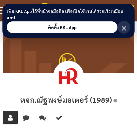
Skip to content
ขอนแก่นลิงก์
สมาชิก
เพิ่ม KKL App ไว้ที่หน้าจอมือถือ เพื่อเปิดใช้งานได้รวดเร็วเหมือน
แอป
×
ติดตั้ง KKL App
หจก.ณัฐพงษ์มอเตอร์ (1989)