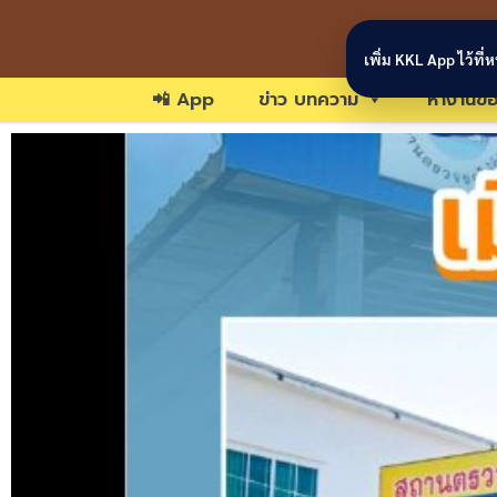
Skip to content
เพิ่ม KKL App ไว้ที
📲 App
ข่าว บทความ
หางานขอ