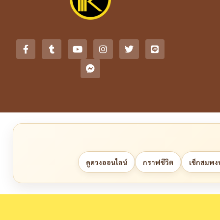
ดูดวงออนไลน์
กราฟชีวิต
เช็กสมพงษ์