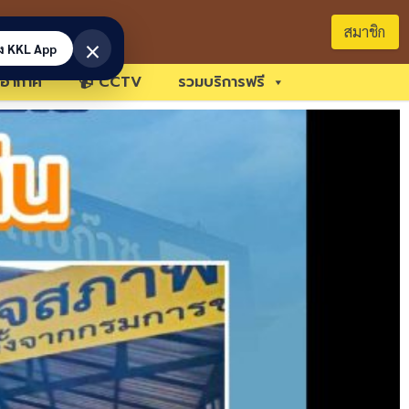
สมาชิก
×
้ง KKL App
อากาศ
📹 CCTV
รวมบริการฟรี