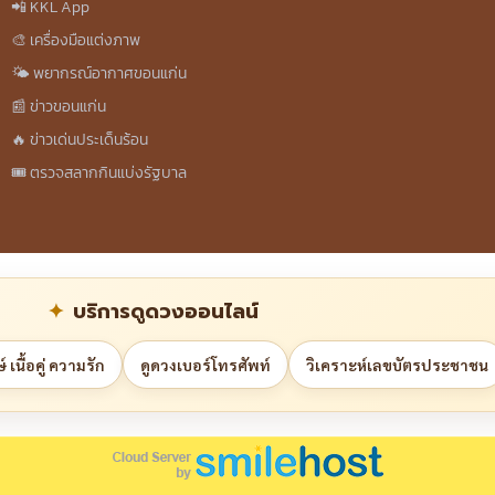
📲 KKL App
🎨 เครื่องมือแต่งภาพ
🌤️ พยากรณ์อากาศขอนแก่น
📰 ข่าวขอนแก่น
🔥 ข่าวเด่นประเด็นร้อน
🎟️ ตรวจสลากกินแบ่งรัฐบาล
บริการดูดวงออนไลน์
 เนื้อคู่ ความรัก
ดูดวงเบอร์โทรศัพท์
วิเคราะห์เลขบัตรประชาชน