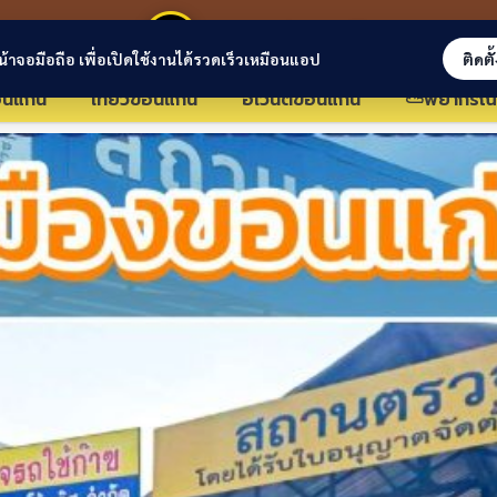
ขอนแก่นลิงก์
่หน้าจอมือถือ เพื่อเปิดใช้งานได้รวดเร็วเหมือนแอป
ติดตั
นแก่น
เที่ยวขอนแก่น
อีเว้นต์ขอนแก่น
⛅พยากรณ์