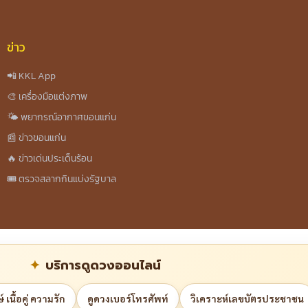
ข่าว
📲 KKL App
🎨 เครื่องมือแต่งภาพ
🌤️ พยากรณ์อากาศขอนแก่น
📰 ข่าวขอนแก่น
🔥 ข่าวเด่นประเด็นร้อน
🎟️ ตรวจสลากกินแบ่งรัฐบาล
บริการดูดวงออนไลน์
 เนื้อคู่ ความรัก
ดูดวงเบอร์โทรศัพท์
วิเคราะห์เลขบัตรประชาชน