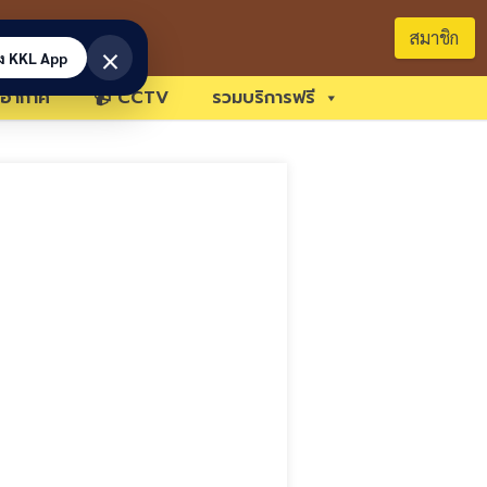
สมาชิก
×
้ง KKL App
อากาศ
📹 CCTV
รวมบริการฟรี