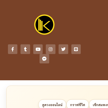
ดูดวงออนไลน์
กราฟชีวิต
เช็กสมพงษ์