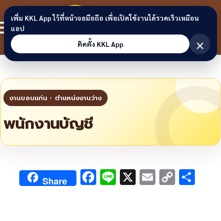
Skip to content
ขอนแก่น
เพิ่ม KKL App ไว้ที่หน้าจอมือถือ เพื่อเปิดใช้งานได้รวดเร็วเหมือน
สมาชิก
แอป
ลิงก์
×
ติดตั้ง KKL App
พนักงานบัญชี
F
Li
X
E
C
S
Share
ac
n
m
o
h
e
e
ai
py
ar