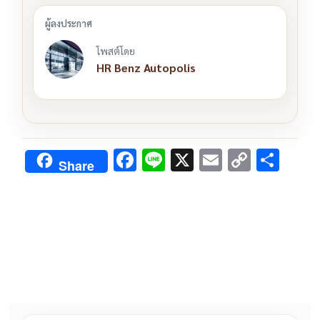
โพสต์โดย
HR Benz Autopolis
F
Li
X
E
C
S
Share
ac
n
m
o
h
e
e
ai
py
ar
b
l
Li
e
o
n
o
k
k