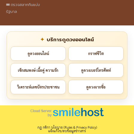
🎟️ ตรวจสลากกินแบ่ง
รัฐบาล
บริการดูดวงออนไลน์
ดูดวงออนไลน์
กราฟชีวิต
เช็กสมพงษ์ เนื้อคู่ ความรัก
ดูดวงเบอร์โทรศัพท์
วิเคราะห์เลขบัตรประชาชน
ดูดวงจากชื่อ
กฎ กติกา นโยบาย (Rules & Privacy Policy)
แจ้งแก้ไข/ลบข้อมูลข่าวสาร