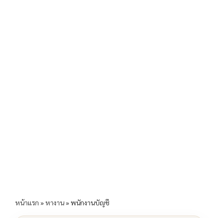
b
l
Li
e
o
n
o
k
k
หน้าแรก
»
หางาน
»
พนักงานบัญชี