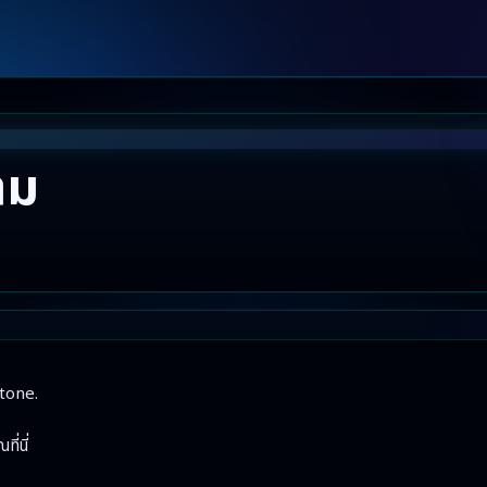
าม
one.

่นี่
