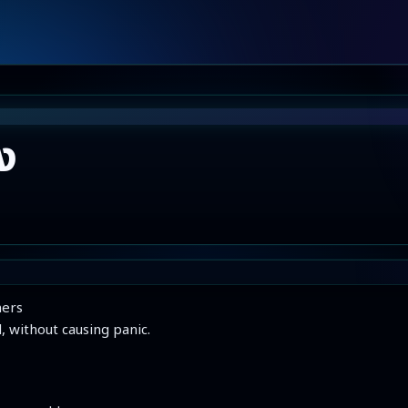
ยง
ers

 without causing panic.
