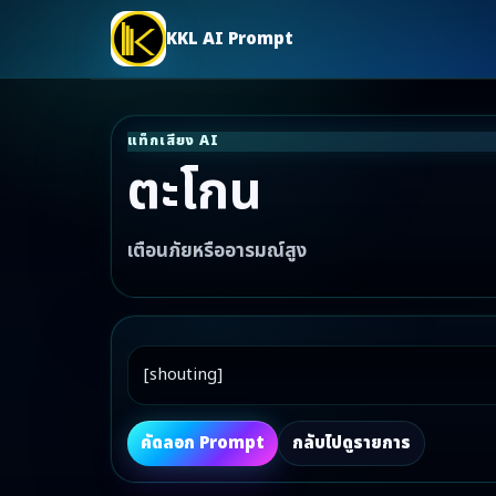
KKL AI Prompt
แท็กเสียง AI
ตะโกน
เตือนภัยหรืออารมณ์สูง
[shouting]
คัดลอก Prompt
กลับไปดูรายการ